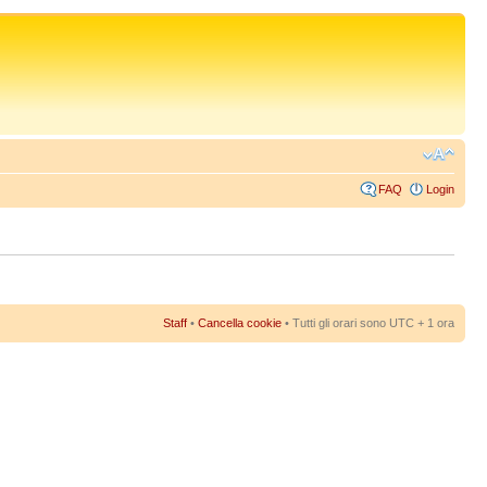
FAQ
Login
Staff
•
Cancella cookie
• Tutti gli orari sono UTC + 1 ora