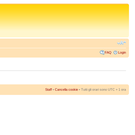
FAQ
Login
Staff
•
Cancella cookie
• Tutti gli orari sono UTC + 1 ora