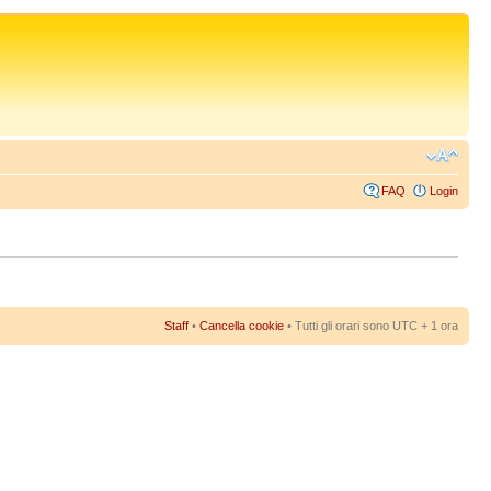
FAQ
Login
Staff
•
Cancella cookie
• Tutti gli orari sono UTC + 1 ora