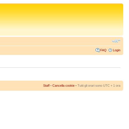
FAQ
Login
Staff
•
Cancella cookie
• Tutti gli orari sono UTC + 1 ora