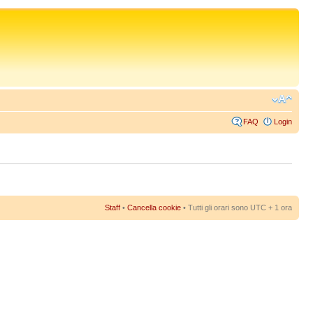
FAQ
Login
Staff
•
Cancella cookie
• Tutti gli orari sono UTC + 1 ora