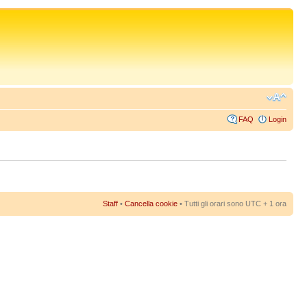
FAQ
Login
Staff
•
Cancella cookie
• Tutti gli orari sono UTC + 1 ora