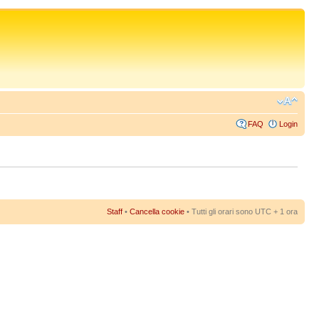
FAQ
Login
Staff
•
Cancella cookie
• Tutti gli orari sono UTC + 1 ora