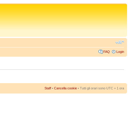
FAQ
Login
Staff
•
Cancella cookie
• Tutti gli orari sono UTC + 1 ora