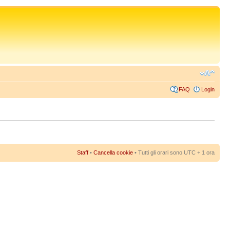
FAQ
Login
Staff
•
Cancella cookie
• Tutti gli orari sono UTC + 1 ora