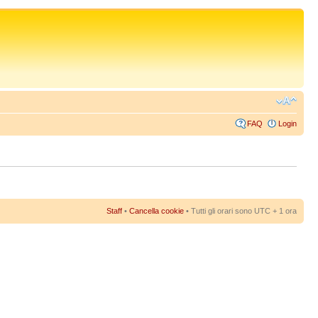
FAQ
Login
Staff
•
Cancella cookie
• Tutti gli orari sono UTC + 1 ora