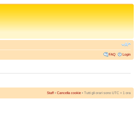
FAQ
Login
Staff
•
Cancella cookie
• Tutti gli orari sono UTC + 1 ora