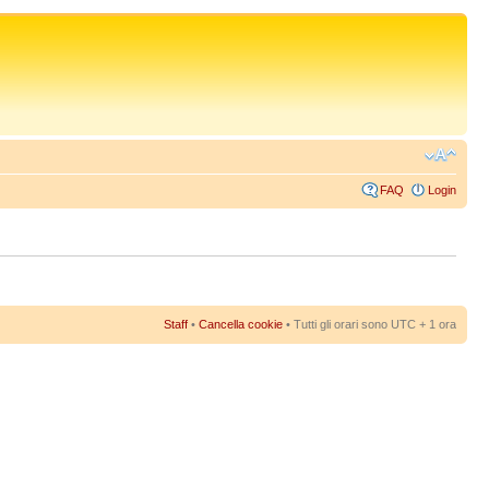
FAQ
Login
Staff
•
Cancella cookie
• Tutti gli orari sono UTC + 1 ora