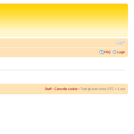
FAQ
Login
Staff
•
Cancella cookie
• Tutti gli orari sono UTC + 1 ora