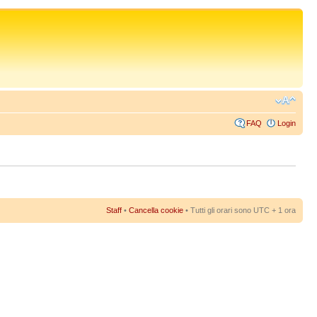
FAQ
Login
Staff
•
Cancella cookie
• Tutti gli orari sono UTC + 1 ora