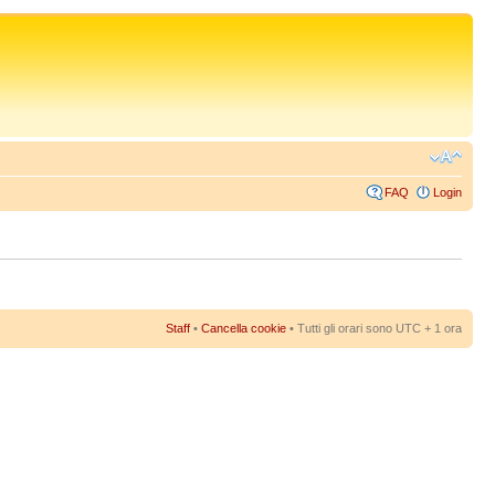
FAQ
Login
Staff
•
Cancella cookie
• Tutti gli orari sono UTC + 1 ora