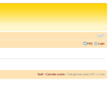
FAQ
Login
Staff
•
Cancella cookie
• Tutti gli orari sono UTC + 1 ora