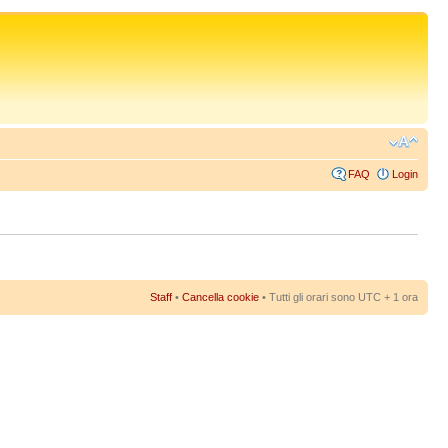
FAQ
Login
Staff
•
Cancella cookie
• Tutti gli orari sono UTC + 1 ora