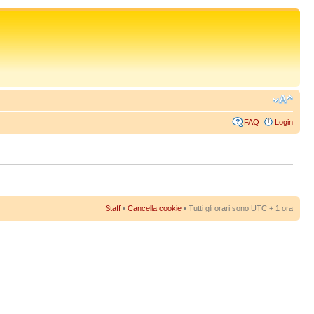
FAQ
Login
Staff
•
Cancella cookie
• Tutti gli orari sono UTC + 1 ora