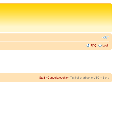
FAQ
Login
Staff
•
Cancella cookie
• Tutti gli orari sono UTC + 1 ora